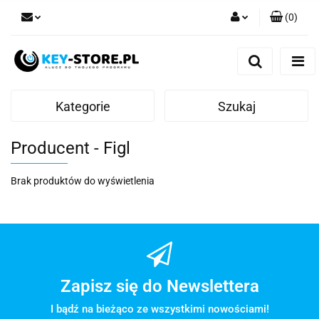
(
0
)
Zaloguj się
Zarejestruj się
Dodaj zgłoszenie
Kategorie
Szukaj
Producent - Figl
Brak produktów do wyświetlenia
Zapisz się do Newslettera
I bądź na bieżąco ze wszystkimi nowościami!