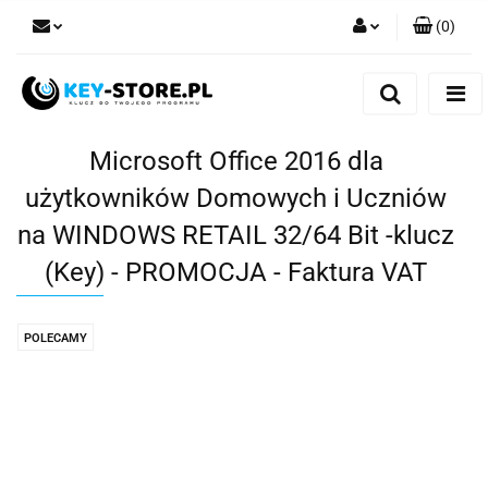
(
0
)
Zaloguj się
Zarejestruj się
Dodaj zgłoszenie
Microsoft Office 2016 dla
użytkowników Domowych i Uczniów
na WINDOWS RETAIL 32/64 Bit -klucz
(Key) - PROMOCJA - Faktura VAT
POLECAMY