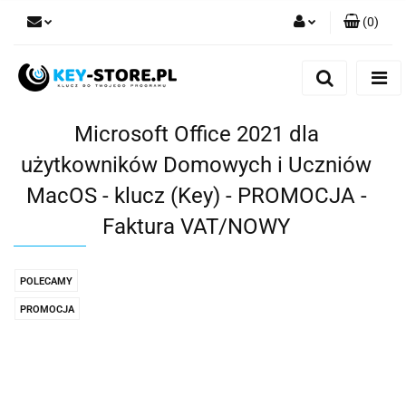
(
0
)
Zaloguj się
Zarejestruj się
Dodaj zgłoszenie
Microsoft Office 2021 dla
użytkowników Domowych i Uczniów
MacOS - klucz (Key) - PROMOCJA -
Faktura VAT/NOWY
POLECAMY
PROMOCJA