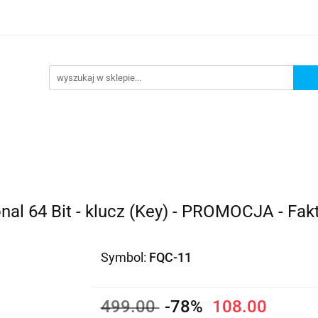
e
Programy biurowe
Programy antywirusowe i zab
Programy antywirusowe i zabezpieczenia
al 64 Bit - klucz (Key) - PROMOCJA - Fak
Symbol:
FQC-11
499.00
-78%
108.00