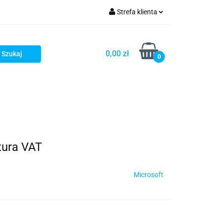
Strefa klienta
ezpieczenia
Zaloguj się
0,00 zł
Zarejestruj się
0
Dodaj zgłoszenie
tura VAT
Microsoft