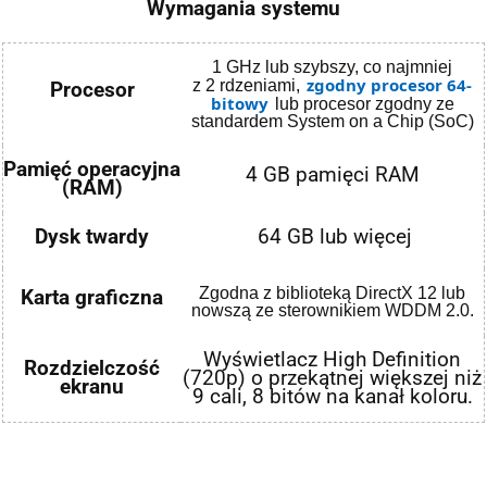
Wymagania systemu
1 GHz lub szybszy, co najmniej
zgodny procesor 64-
z 2 rdzeniami,
Procesor
bitowy
lub procesor zgodny ze
standardem System on a Chip (SoC)
Pamięć operacyjna
4 GB pamięci RAM
(RAM)
Dysk twardy
64 GB lub więcej
Zgodna z biblioteką DirectX 12 lub
Karta graficzna
nowszą ze sterownikiem WDDM 2.0.
Wyświetlacz High Definition
Rozdzielczość
(720p) o przekątnej większej niż
ekranu
9 cali, 8 bitów na kanał koloru.