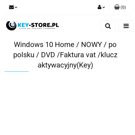
(
0
)
Zaloguj się
Zarejestruj się
Dodaj zgłoszenie
Windows 10 Home / NOWY / po
polsku / DVD /Faktura vat /klucz
aktywacyjny(Key)