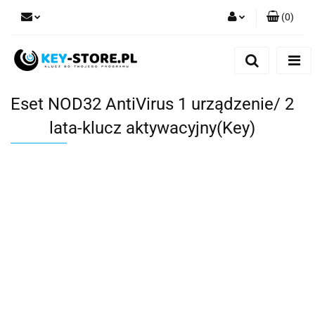
(
0
)
Zaloguj się
Zarejestruj się
Dodaj zgłoszenie
Eset NOD32 AntiVirus 1 urządzenie/ 2
lata-klucz aktywacyjny(Key)