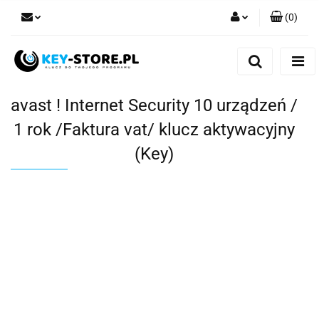
(
0
)
Zaloguj się
Zarejestruj się
Dodaj zgłoszenie
avast ! Internet Security 10 urządzeń /
1 rok /Faktura vat/ klucz aktywacyjny
(Key)