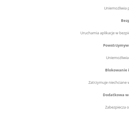
Uniemożliwia p
Bezp
Uruchamia aplikacje w bezpi
Powstrzymywa
Uniemożliwia
Blokowanie 
Zatrzymuje niechciane w
Dodatkowa w
Zabezpiecza o