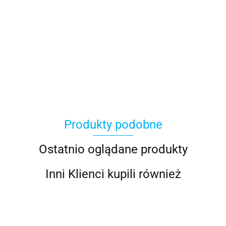
Avast
Produkty podobne
Eset
Ostatnio oglądane produkty
Inni Klienci kupili również
McAfee